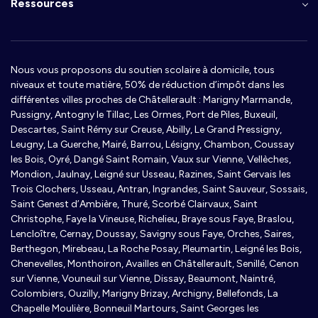
Ressources
Nous vous proposons du soutien scolaire à domicile, tous
niveaux et toute matière, 50% de réduction d’impôt dans les
différentes villes proches de Châtellerault : Marigny Marmande,
Pussigny, Antogny le Tillac, Les Ormes, Port de Piles, Buxeuil,
Descartes, Saint Rémy sur Creuse, Abilly, Le Grand Pressigny,
Leugny, La Guerche, Mairé, Barrou, Lésigny, Chambon, Coussay
les Bois, Oyré, Dangé Saint Romain, Vaux sur Vienne, Vellèches,
Mondion, Jaulnay, Leigné sur Usseau, Razines, Saint Gervais les
Trois Clochers, Usseau, Antran, Ingrandes, Saint Sauveur, Sossais,
Saint Genest d’Ambière, Thuré, Scorbé Clairvaux, Saint
Christophe, Faye la Vineuse, Richelieu, Braye sous Faye, Braslou,
Lencloître, Cernay, Doussay, Savigny sous Faye, Orches, Saires,
Berthegon, Mirebeau, La Roche Posay, Pleumartin, Leigné les Bois,
Chenevelles, Monthoiron, Availles en Châtellerault, Senillé, Cenon
sur Vienne, Vouneuil sur Vienne, Dissay, Beaumont, Naintré,
Colombiers, Ouzilly, Marigny Brizay, Archigny, Bellefonds, La
Chapelle Moulière, Bonneuil Martours, Saint Georges les