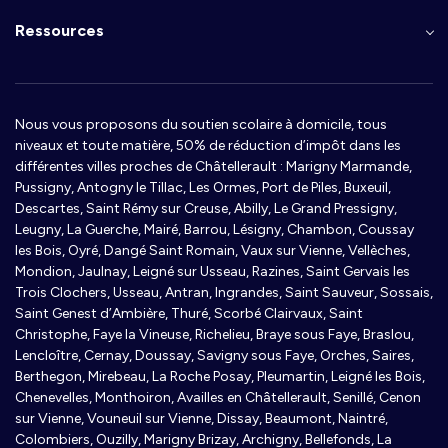
Ressources
Nous vous proposons du soutien scolaire à domicile, tous
niveaux et toute matière, 50% de réduction d’impôt dans les
différentes villes proches de Châtellerault : Marigny Marmande,
Pussigny, Antogny le Tillac, Les Ormes, Port de Piles, Buxeuil,
Descartes, Saint Rémy sur Creuse, Abilly, Le Grand Pressigny,
Leugny, La Guerche, Mairé, Barrou, Lésigny, Chambon, Coussay
les Bois, Oyré, Dangé Saint Romain, Vaux sur Vienne, Vellèches,
Mondion, Jaulnay, Leigné sur Usseau, Razines, Saint Gervais les
Trois Clochers, Usseau, Antran, Ingrandes, Saint Sauveur, Sossais,
Saint Genest d’Ambière, Thuré, Scorbé Clairvaux, Saint
Christophe, Faye la Vineuse, Richelieu, Braye sous Faye, Braslou,
Lencloître, Cernay, Doussay, Savigny sous Faye, Orches, Saires,
Berthegon, Mirebeau, La Roche Posay, Pleumartin, Leigné les Bois,
Chenevelles, Monthoiron, Availles en Châtellerault, Senillé, Cenon
sur Vienne, Vouneuil sur Vienne, Dissay, Beaumont, Naintré,
Colombiers, Ouzilly, Marigny Brizay, Archigny, Bellefonds, La