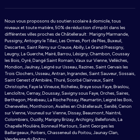
Nous vous proposons du soutien scolaire à domicile, tous
niveaux et toute matière, 50% de réduction d’impôt dans les
différentes villes proches de Châtellerault : Marigny Marmande,
Pussigny, Antogny le Tillac, Les Ormes, Port de Piles, Buxeuil,
Descartes, Saint Rémy sur Creuse, Abilly, Le Grand Pressigny,
Leugny, La Guerche, Mairé, Barrou, Lésigny, Chambon, Coussay
les Bois, Oyré, Dangé Saint Romain, Vaux sur Vienne, Vellèches,
Mondion, Jaulnay, Leigné sur Usseau, Razines, Saint Gervais les
Trois Clochers, Usseau, Antran, Ingrandes, Saint Sauveur, Sossais,
Saint Genest d’Ambière, Thuré, Scorbé Clairvaux, Saint
Christophe, Faye la Vineuse, Richelieu, Braye sous Faye, Braslou,
Lencloître, Cernay, Doussay, Savigny sous Faye, Orches, Saires,
Berthegon, Mirebeau, La Roche Posay, Pleumartin, Leigné les Bois,
Chenevelles, Monthoiron, Availles en Châtellerault, Senillé, Cenon
sur Vienne, Vouneuil sur Vienne, Dissay, Beaumont, Naintré,
Colombiers, Ouzilly, Marigny Brizay, Archigny, Bellefonds, La
Chapelle Moulière, Bonneuil Martours, Saint Georges les
Baillargeaux, Poitiers, Chasseneuil du Poitou, Jaunay Clan,
Vendeuvre du Poitou.